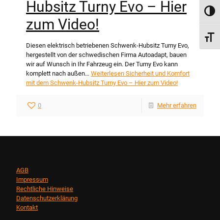
Hubsitz Turny Evo – Hier
Umsch
zum Video!
Schri
Diesen elektrisch betriebenen Schwenk-Hubsitz Turny Evo,
hergestellt von der schwedischen Firma Autoadapt, bauen
wir auf Wunsch in Ihr Fahrzeug ein. Der Turny Evo kann
komplett nach außen…
Weiterlesen
Sicherheit und Komfort
mit dem Schwenk-Hubsitz Turny Evo – Hier zum Video!
0
Mehr erfahren
AGB
Impressum
Rechtliche Hinweise
Datenschutzerklärung
Kontakt