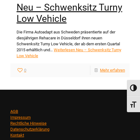
Neu – Schwenksitz Turny
Low Vehicle
Die Firma Autoadapt aus Schweden präsentierte auf der
diesjährigen Rehacare in Düsseldorf ihren neuen
Schwenksitz Turny Low Vehicle, der ab dem ersten Quartal
2015 erhältlich und…
Weiterlesen
Neu – Schwenksitz Turny
Low Vehicle
0
Mehr erfahren
Umsch
Schri
AGB
Impressum
Rechtliche Hinweise
Datenschutzerklärung
Kontakt