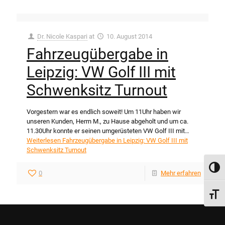
Dr. Nicole Kaspari
at
10. August 2014
Fahrzeugübergabe in
Leipzig: VW Golf III mit
Schwenksitz Turnout
Vorgestern war es endlich soweit! Um 11Uhr haben wir
unseren Kunden, Herrn M., zu Hause abgeholt und um ca.
11.30Uhr konnte er seinen umgerüsteten VW Golf III mit…
Weiterlesen
Fahrzeugübergabe in Leipzig: VW Golf III mit
Schwenksitz Turnout
Umsch
0
Mehr erfahren
Schri