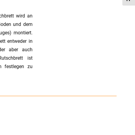
hbrett wird an
 Boden und dem
uges) montiert.
ett entweder in
oder aber auch
tschbrett ist
n festlegen zu