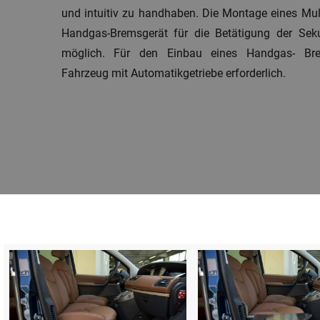
und intuitiv zu handhaben. Die Montage eines M
Handgas-Bremsgerät für die Betätigung der Seku
möglich. Für den Einbau eines Handgas- Bre
Fahrzeug mit Automatikgetriebe erforderlich.