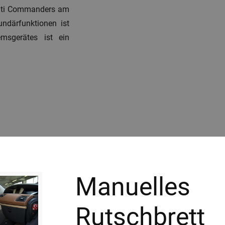
ulti Commanders am
ndärfunktionen ist
msgerätes ist ein
Manuelles
Rutschbrett