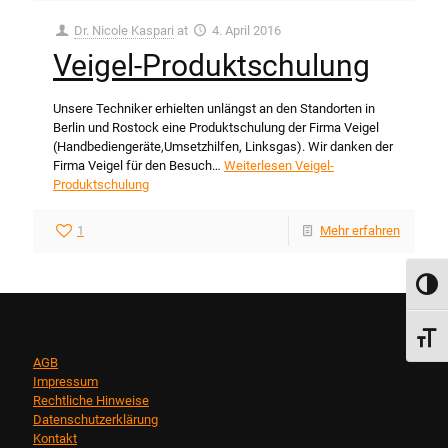
Dr. Nicole Kaspari
at
4. April 2016
Veigel-Produktschulung
Unsere Techniker erhielten unlängst an den Standorten in
Berlin und Rostock eine Produktschulung der Firma Veigel
(Handbediengeräte,Umsetzhilfen, Linksgas). Wir danken der
Firma Veigel für den Besuch…
Weiterlesen
Veigel-
Produktschulung
1
Mehr erfahren
Umsch
Schri
AGB
Impressum
Rechtliche Hinweise
Datenschutzerklärung
Kontakt