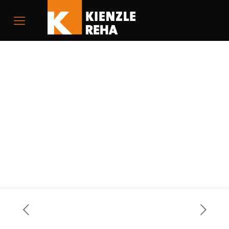
Schwenksitz Turny
Evo in Nissan
NV200