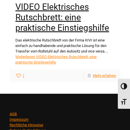
VIDEO Elektrisches
Rutschbrett: eine
praktische Einstiegshilfe
Das elektrische Rutschbrett von der Firma KIVI ist eine
einfach zu handhabende und praktische Lösung für den
Transfer vom Rollstuhl auf den Autositz und vice versa.…
Weiterlesen
VIDEO Elektrisches Rutschbrett: eine
praktische Einstiegshilfe
1
Mehr erfahren
Umsch
Schri
AGB
Impressum
Rechtliche Hinweise