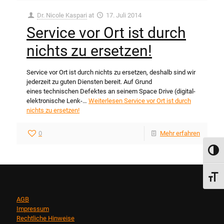
Dr. Nicole Kaspari
at
17. Juli 2014
Service vor Ort ist durch
nichts zu ersetzen!
Service vor Ort ist durch nichts zu ersetzen, deshalb sind wir
jederzeit zu guten Diensten bereit. Auf Grund
eines technischen Defektes an seinem Space Drive (digital-
elektronische Lenk-…
Weiterlesen
Service vor Ort ist durch
nichts zu ersetzen!
0
Mehr erfahren
Umsch
Schri
AGB
Impressum
Rechtliche Hinweise