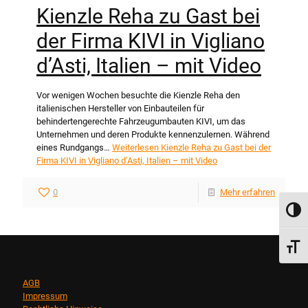
Kienzle Reha zu Gast bei
der Firma KIVI in Vigliano
d’Asti, Italien – mit Video
Vor wenigen Wochen besuchte die Kienzle Reha den
italienischen Hersteller von Einbauteilen für
behindertengerechte Fahrzeugumbauten KIVI, um das
Unternehmen und deren Produkte kennenzulernen. Während
eines Rundgangs…
Weiterlesen
Kienzle Reha zu Gast bei der
Firma KIVI in Vigliano d’Asti, Italien – mit Video
0
Mehr erfahren
Umsch
Schri
AGB
Impressum