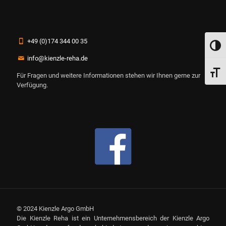
+49 (0)174 344 00 35
Umsch
info@kienzle-reha.de
Schri
Für Fragen und weitere Informationen stehen wir Ihnen gerne zur
Verfügung.
© 2024 Kienzle Argo GmbH
Die Kienzle Reha ist ein Unternehmensbereich der Kienzle Argo