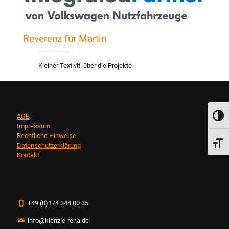
Reverenz für Martin
Kleiner Text vlt. über die Projekte
AGB
Umsch
Impressum
Rechtliche Hinweise
Schri
Datenschutzerklärung
Kontakt
+49 (0)174 344 00 35
info@kienzle-reha.de